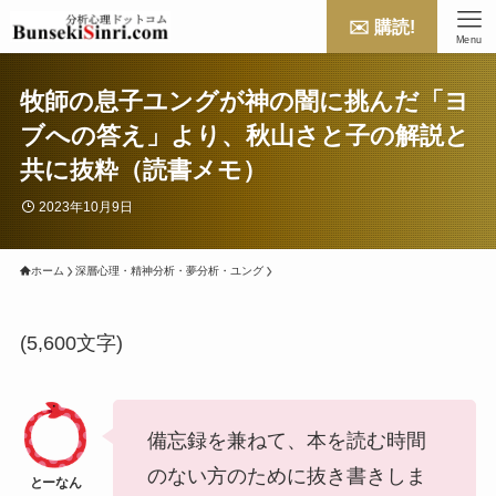
✉️ 購読!
Menu
牧師の息子ユングが神の闇に挑んだ「ヨ
ブへの答え」より、秋山さと子の解説と
共に抜粋（読書メモ）
2023年10月9日
ホーム
深層心理・精神分析・夢分析・ユング
(5,600文字)
備忘録を兼ねて、本を読む時間
のない方のために抜き書きしま