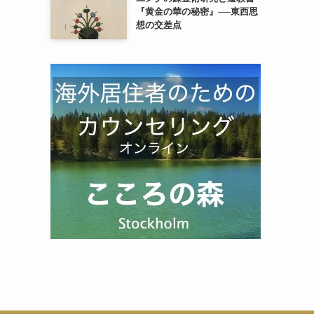
『黄金の華の秘密』──東西思
想の交差点