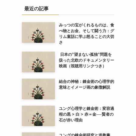
最近の記事
みっつの宝がくれるものは、食
べ物とお金、そして闘う力：グ
リム童話に学ぶ怒ることの大切
さ
日本の”望まない孤独”問題を
扱った北欧のドキュメンタリー
映画（視聴用リンクつき）
結合の神秘：錬金術の心理学的
意味とイメージ画の象徴解説
ユング心理学と錬金術：変容過
程の黒 > 白 > 赤＝金──賢者の
石が赤い理由
ユングの錬金術研究と道教書