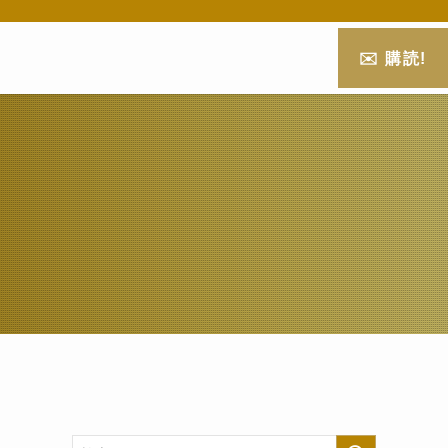
✉️ 購読!