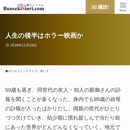
✉️ 購読!
Menu
人生の後半はホラー映画か
2018年11月18日
ホーム
ミッドライフ、老い
50歳も過ぎ、同世代の友人・知人の親御さんの訃
報を聞くことが多くなった。身内でも85歳の叔母
の訃報が入ったばかりだし、両親の世代がひとり
づつ欠けていき、幼少期に慣れ親しんで当たり前
にあった世界がどんどんなくなっていく。地元で