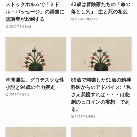
ストックホルムで「ミド
43歳は冒険家たちの「命の
ル・パッセージ」の講義に
落とし穴」: 生と死の相剋
聴講者が殺到する
2024年10月12日
2026年1月31日
草間彌生、グロテスクな性
89歳で開業した91歳の精神
小説と94歳の全力疾走
科医からのアドバイス:「私
さえ我慢すれば・・・は悲
2023年9月8日
劇のヒロインの妄想」であ
る。
2023年6月6日