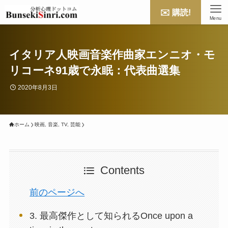
✉️ 購読!
Menu
イタリア人映画音楽作曲家エンニオ・モ
リコーネ91歳で永眠：代表曲選集
2020年8月3日
ホーム
映画, 音楽, TV, 芸能
Contents
前のページへ
3. 最高傑作として知られるOnce upon a