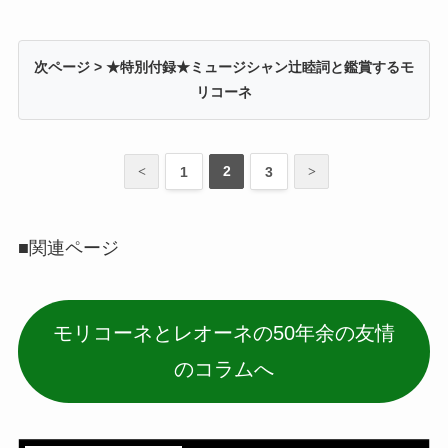
次ページ > ★特別付録★ミュージシャン辻睦詞と鑑賞するモ
リコーネ
2
1
3
<
>
■関連ページ
モリコーネとレオーネの50年余の友情
のコラムへ