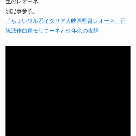
生のレオーネ。
別記事参照。
「ちょいワル系イタリア人映画監督レオーネ、正
統派作曲家モリコーネと50年余の友情」