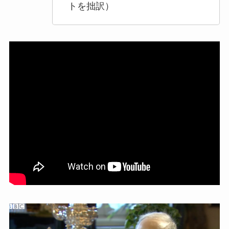
トを拙訳）