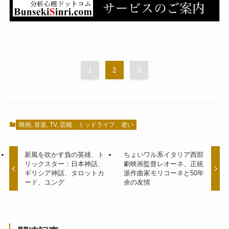
1
2
3
映画, 音楽, TV, 芸能
ミッドライフ、老い
新風を吹かす負の英雄、ト
ちょいワル系イタリア西部
リックスター：日本神話、
劇映画監督レオーネ、正統
ギリシア神話、タロットカ
派作曲家モリコーネと50年
ード、ユング
余の友情