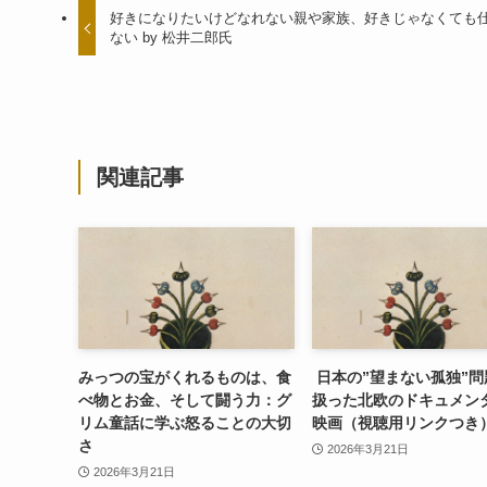
好きになりたいけどなれない親や家族、好きじゃなくても
ない by 松井二郎氏
関連記事
みっつの宝がくれるものは、食
日本の”望まない孤独”問
べ物とお金、そして闘う力：グ
扱った北欧のドキュメン
リム童話に学ぶ怒ることの大切
映画（視聴用リンクつき
さ
2026年3月21日
2026年3月21日