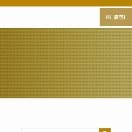
✉️ 購読!