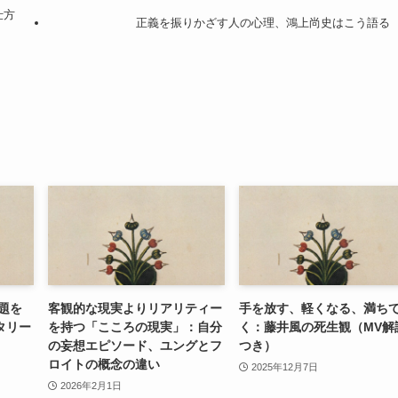
仕方
正義を振りかざす人の心理、鴻上尚史はこう語る
題を
客観的な現実よりリアリティー
手を放す、軽くなる、満ち
タリー
を持つ「こころの現実」：自分
く：藤井風の死生観（MV解
）
の妄想エピソード、ユングとフ
つき）
ロイトの概念の違い
2025年12月7日
2026年2月1日