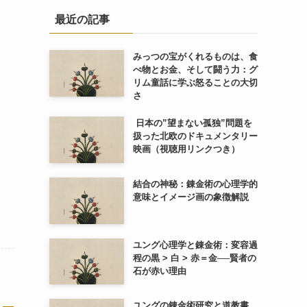
最近の記事
みっつの宝がくれるものは、食
べ物とお金、そして闘う力：グ
リム童話に学ぶ怒ることの大切
さ
日本の”望まない孤独”問題を
扱った北欧のドキュメンタリー
映画（視聴用リンクつき）
結合の神秘：錬金術の心理学的
意味とイメージ画の象徴解説
ユング心理学と錬金術：変容過
程の黒 > 白 > 赤＝金──賢者の
石が赤い理由
ユングの錬金術研究と道教書