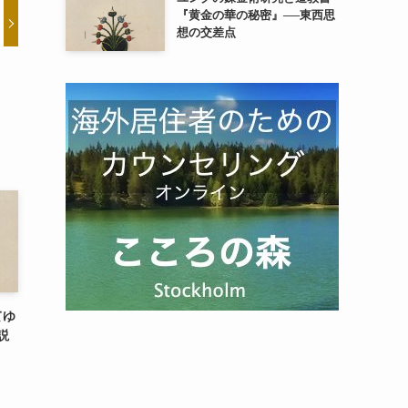
『黄金の華の秘密』──東西思
想の交差点
てゆ
説