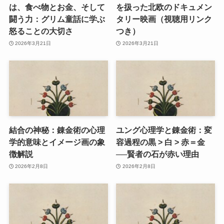
は、食べ物とお金、そして
を扱った北欧のドキュメン
闘う力：グリム童話に学ぶ
タリー映画（視聴用リンク
怒ることの大切さ
つき）
2026年3月21日
2026年3月21日
結合の神秘：錬金術の心理
ユング心理学と錬金術：変
学的意味とイメージ画の象
容過程の黒 > 白 > 赤＝金
徴解説
──賢者の石が赤い理由
2026年2月8日
2026年2月8日