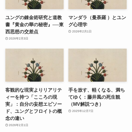
ユングの錬金術研究と道教
マンダラ（曼荼羅 ）とユン
書『黄金の華の秘密』──東
グ心理学
西思想の交差点
2026年2月1日
2026年2月3日
客観的な現実よりリアリテ
手を放す、軽くなる、満ち
ィーを持つ「こころの現
てゆく：藤井風の死生観
実」：自分の妄想エピソー
（MV解説つき）
ド、ユングとフロイトの概
2025年12月7日
念の違い
2026年2月1日