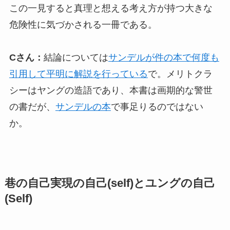
この一見すると真理と想える考え方が持つ大きな
危険性に気づかされる一冊である。
Cさん：
結論については
サンデルが件の本で何度も
引用して平明に解説を行っている
で。メリトクラ
シーはヤングの造語であり、本書は画期的な警世
の書だが、
サンデルの本
で事足りるのではない
か。
巷の自己実現の自己(self)とユングの自己
(Self)