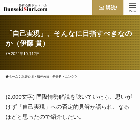
✉️ 購読!
Menu
「自己実現」、そんなに目指すべきなの
か（伊藤 貫）
2024年10月12日
ホーム
深層心理・精神分析・夢分析・ユング
(2,000文字) 国際情勢解説を聴いていたら、思いが
けず「自己実現」への否定的見解が語られ、なる
ほどと思ったので紹介したい。