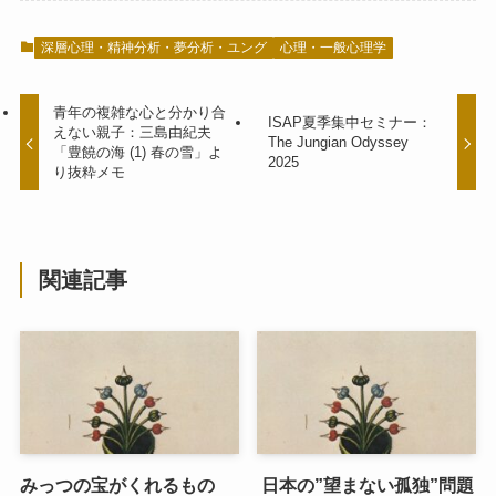
深層心理・精神分析・夢分析・ユング
心理・一般心理学
青年の複雑な心と分かり合
ISAP夏季集中セミナー：
えない親子：三島由紀夫
The Jungian Odyssey
「豊饒の海 (1) 春の雪」よ
2025
り抜粋メモ
関連記事
みっつの宝がくれるもの
日本の”望まない孤独”問題