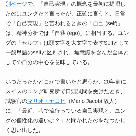
別ページ
で、「自己実現」の概念を最初に提唱し
たのはユングだと言ったが、正確に言うと、日常
で「自己実現」と言われるときの「自己 (self)」
は、精神分析では「自我 (ego)」に相当する。ユン
グの「セルフ」は頭文字を大文字で表すSelfとして
一般単語のselfと区別され、無意識を含んだ全体と
しての自分の中心を意味している。
いつだったかどこかで書いたと思うが、20年前に
スイスのユング研究所で口頭試問を受けたとき、
試験官の
マリオ・ヤコビ
（Mario Jacobi 故人）
に、「最近、巷で流行っている自己実現と、ユン
グの個性化の違いは？」と聞かれたのをなつかし
く思い出した。