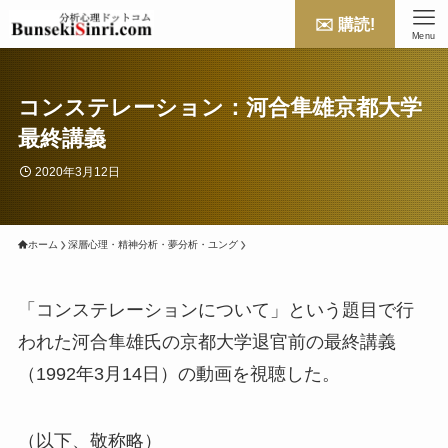
✉️ 購読!
Menu
コンステレーション：河合隼雄京都大学
最終講義
2020年3月12日
ホーム
深層心理・精神分析・夢分析・ユング
「コンステレーションについて」という題目で行
われた河合隼雄氏の京都大学退官前の最終講義
（1992年3月14日）の動画を視聴した。
（以下、敬称略）