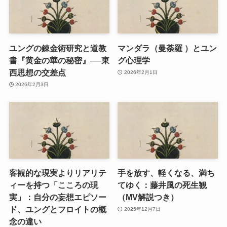
ユングの錬金術研究と道教
マンダラ（曼荼羅 ）とユン
書『黄金の華の秘密』──東
グ心理学
西思想の交差点
2026年2月1日
2026年2月3日
客観的な現実よりリアリテ
手を放す、軽くなる、満ち
ィーを持つ「こころの現
てゆく：藤井風の死生観
実」：自分の妄想エピソー
（MV解説つき）
ド、ユングとフロイトの概
2025年12月7日
念の違い