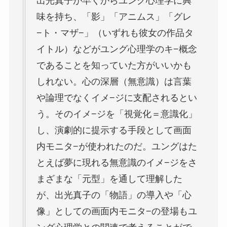
出光真子が早くからユング心理学に興
味を持ち、「影」「アニムス」「グレ
−ト・マザ−」（いずれも彼女の作品タ
イトル）などがユング心理学のキ−概念
であることを知っていた方がいいかも
しれない。心の深層（無意識）は言葉
や論理でなくイメ−ジに支配されるとい
う。そのイメ−ジを「視覚化＝意識化」
し、演劇的に提示する手段として画面
内モニタ−が使われたのだ。ユングはた
とえば夢に現れる無意識のイメ−ジをさ
まざまな「元型」を通して理解した
が、出光真子の「物語」の導入や「心
像」としての画面内モニタ−の登場もユ