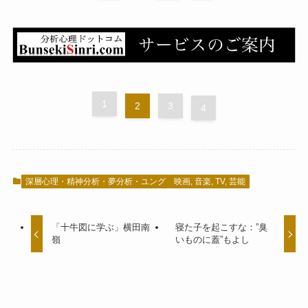
1
2
3
4
深層心理・精神分析・夢分析・ユング
映画, 音楽, TV, 芸能
「十牛図に学ぶ」横田南
寝た子を起こすな：”臭
嶺
いものに蓋”もよし