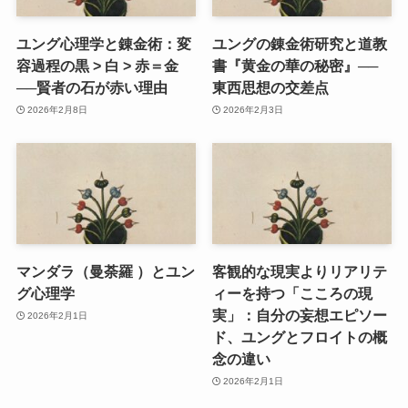
ユング心理学と錬金術：変
ユングの錬金術研究と道教
容過程の黒 > 白 > 赤＝金
書『黄金の華の秘密』──
──賢者の石が赤い理由
東西思想の交差点
2026年2月8日
2026年2月3日
マンダラ（曼荼羅 ）とユン
客観的な現実よりリアリテ
グ心理学
ィーを持つ「こころの現
実」：自分の妄想エピソー
2026年2月1日
ド、ユングとフロイトの概
念の違い
2026年2月1日