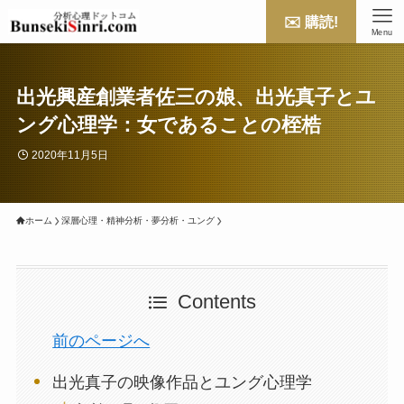
✉️ 購読!
Menu
出光興産創業者佐三の娘、出光真子とユ
ング心理学：女であることの桎梏
2020年11月5日
ホーム
深層心理・精神分析・夢分析・ユング
Contents
前のページへ
出光真子の映像作品とユング心理学