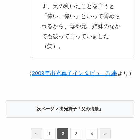
す。気の利いたことを言うと
「偉い、偉い」といって誉めら
れるから、母や兄、姉妹のなか
でも競って言っていました
（笑）。
（
2009年出光真子インタビュー記事
より）
次ページ > 出光真子「父の情景」
2
1
3
4
<
>