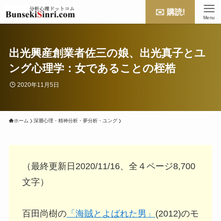
✉️ 購読!
Menu
出光興産創業者佐三の娘、出光真子とユ
ング心理学：女であることの桎梏
2020年11月5日
ホーム
深層心理・精神分析・夢分析・ユング
（最終更新日2020/11/16、全４ページ8,700
文字）
百田尚樹の
「海賊とよばれた男」
(2012)のモ