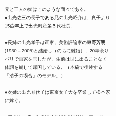
兄と三人の姉はこのような面々である。
●出光佐三の長子である兄の出光昭介は、真子より
15歳年上で出光興産第５代社長。
●長姉の出光孝子は画家。美術評論家の
東野芳明
(1930 – 2005)と結婚し（のちに離婚）、20年余り
パリで画家を志したが、生前は世に出ることなく
体調を崩して帰国している。（本稿で後述する
「清子の場合」のモデル。）
●次姉の出光哥代子は東京女子大を卒業して松本家
に嫁ぐ。