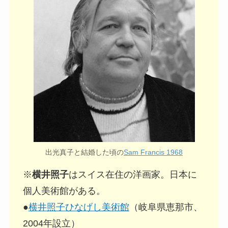
出光真子と結婚した頃の
Sam Francis 1968
※
横井照子
はスイス在住の洋画家。日本に
個人美術館がある。
●
横井照子ひなげし美術館
（岐阜県恵那市、
2004年設立）