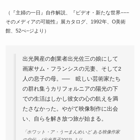
（『主婦の一日』自作解説、『ビデオ・新たな世界−−−
そのメディアの可能性』展カタログ、1992年、O美術
館、52ぺ−ジより）
出光興産の創業者出光佐三の娘にして
画家サム・フランシスの元妻、そして2
人の息子の母。── 眩しい芸術家たち
の群れ集うカリフォルニアの陽光の下
での生活はしかし彼女の心の飢えを満
たさなかった。やがて映像制作に出会
い、自らを解き放つ旅が始まる。
「ホワット・ア・うーまんめいど ある映像作家
の自伝 」(出光真子2003) より