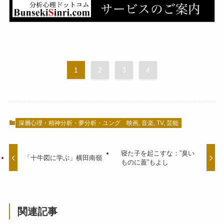
1
2
3
4
深層心理・精神分析・夢分析・ユング
映画, 音楽, TV, 芸能
寝た子を起こすな：”臭い
「十牛図に学ぶ」横田南嶺
ものに蓋”もよし
関連記事