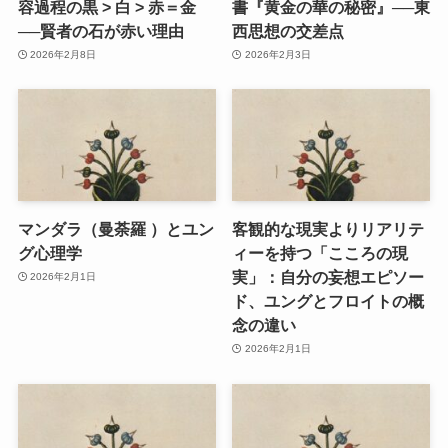
容過程の黒 > 白 > 赤＝金
書『黄金の華の秘密』──東
──賢者の石が赤い理由
西思想の交差点
2026年2月8日
2026年2月3日
マンダラ（曼荼羅 ）とユン
客観的な現実よりリアリテ
グ心理学
ィーを持つ「こころの現
実」：自分の妄想エピソー
2026年2月1日
ド、ユングとフロイトの概
念の違い
2026年2月1日