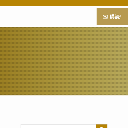
✉️ 購読!