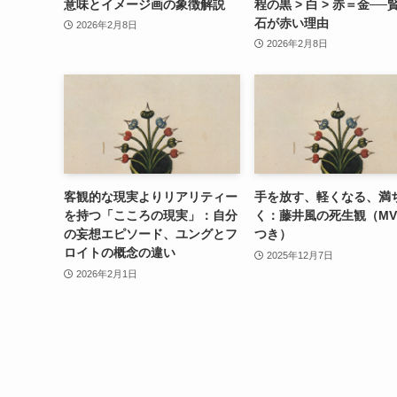
意味とイメージ画の象徴解説
程の黒 > 白 > 赤＝金──
石が赤い理由
2026年2月8日
2026年2月8日
客観的な現実よりリアリティー
手を放す、軽くなる、満
を持つ「こころの現実」：自分
く：藤井風の死生観（M
の妄想エピソード、ユングとフ
つき）
ロイトの概念の違い
2025年12月7日
2026年2月1日