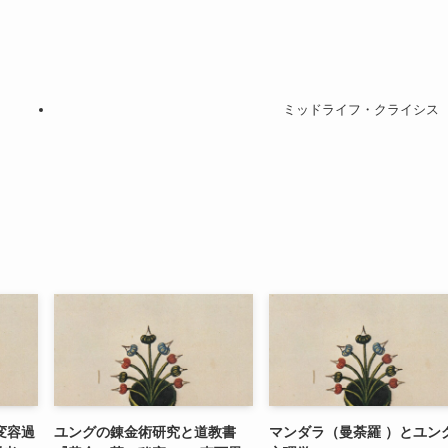
ミッドライフ・クライシス
変容過
ユングの錬金術研究と道教書
マンダラ（曼荼羅 ）とユン