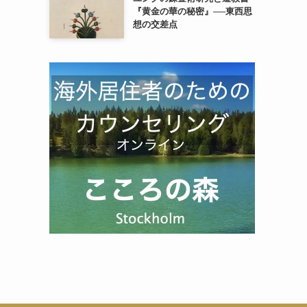
『黄金の華の秘密』──東西思
想の交差点