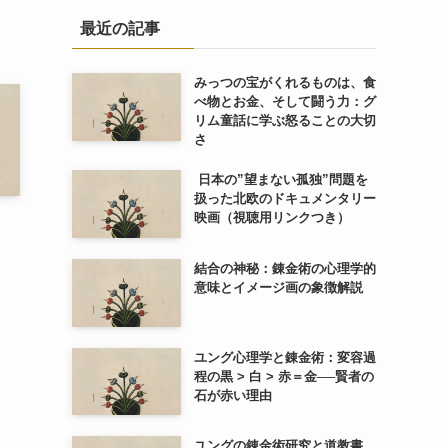
最近の記事
みっつの宝がくれるものは、食
べ物とお金、そして闘う力：グ
リム童話に学ぶ怒ることの大切
さ
日本の”望まない孤独”問題を
扱った北欧のドキュメンタリー
映画（視聴用リンクつき）
？
結合の神秘：錬金術の心理学的
意味とイメージ画の象徴解説
ユング心理学と錬金術：変容過
程の黒 > 白 > 赤＝金──賢者の
石が赤い理由
ユングの錬金術研究と道教書