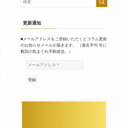
た
更新通知
り
■メールアドレスをご登録いただくとコラム更新
のお知らせメールが届きます。 （過去平均 年に
意
数回の気まぐれ手動送信。）
よ
て
す
対
り
を