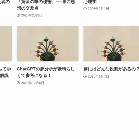
賢者の
『黄金の華の秘密』──東西思
心理学
想の交差点
2026年2月1日
2026年2月3日
ちてゆ
ChatGPTの夢分析が素晴らし
夢にはどんな役割があるの
V解説
くて参考になる！
2025年1月7日
2025年12月6日