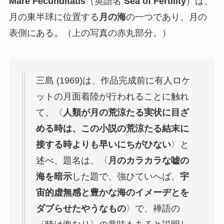
Mare Fecunditatis
（英語名
Sea of Fertility
）は、
月の東半球に位置する
月の海
の一つであり、月の
表側にある。（上の写真の赤丸部分。）
三島 (1969)は、作品完成前に有人ロケ
ットの月面着陸が行われることに触れ
て、〈
人類が月の荒涼たる実状に目ざ
める時は、この小説の荒涼たる結末に
接する時よりも早いにちがひない
〉と
述べ、題名は、〈
月のカラカラな嘘の
海を暗示
した題で、強ひていへば、
宇
宙的虚無感と豊かな海のイメーヂとを
ダブらせたやうなもの
〉で、禅語の