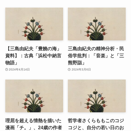
【三島由紀夫「豊饒の海」
三島由紀夫の精神分析・民
資料】：古典「浜松中納言
俗学批判：「音楽」と「三
物語」
熊野詣」
2024年4月14日
2024年3月6日
理屈を超える情熱を描いた
哲学者さくらももこのコジ
漫画「チ。」、24歳の作者
コジと、自分の若い日のお