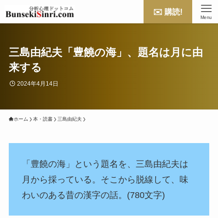
✉️ 購読!
Menu
三島由紀夫「豊饒の海」、題名は月に由
来する
2024年4月14日
ホーム
本・読書
三島由紀夫
「豊饒の海」という題名を、三島由紀夫は
月から採っている。そこから脱線して、味
わいのある昔の漢字の話。(780文字)