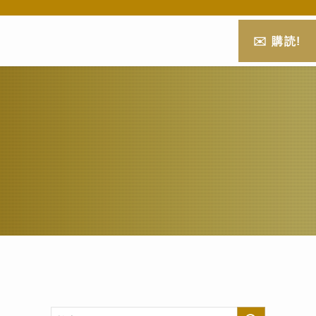
✉️ 購読!