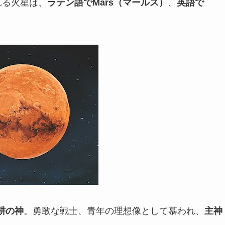
ばれる火星は、
ラテン語でMars（マールス）
、
英語で
耕の神
。勇敢な戦士、青年の理想像として慕われ、
主神