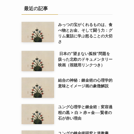
最近の記事
みっつの宝がくれるものは、食
べ物とお金、そして闘う力：グ
リム童話に学ぶ怒ることの大切
さ
日本の”望まない孤独”問題を
扱った北欧のドキュメンタリー
映画（視聴用リンクつき）
結合の神秘：錬金術の心理学的
意味とイメージ画の象徴解説
ユング心理学と錬金術：変容過
程の黒 > 白 > 赤＝金──賢者の
石が赤い理由
ユングの錬金術研究と道教書