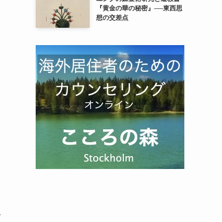
『黄金の華の秘密』──東西思
想の交差点
野