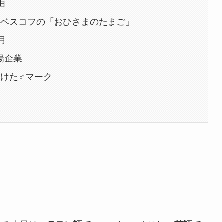
由
・ベスコフの「おひさまのたまご」
月
上場企業
けた♂マーク