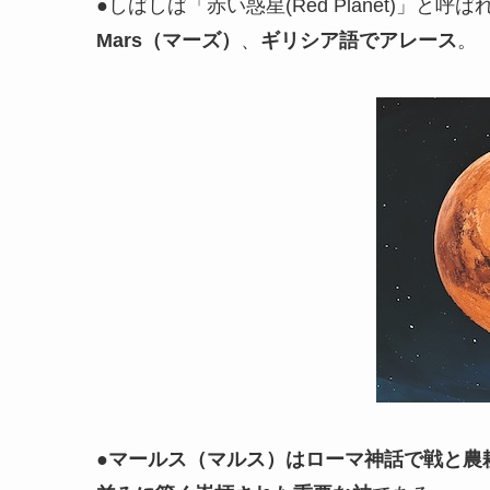
●しばしば「赤い惑星(Red Planet)」と呼
Mars（マーズ）
、
ギリシア語でアレース
。
●
マールス（マルス）はローマ神話で戦と農