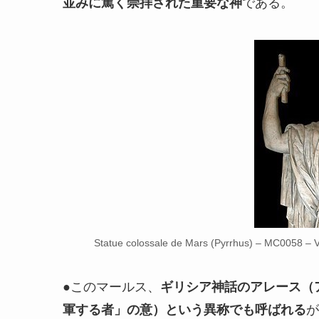
並みに篤く崇拝された重要な神
である。
Statue colossale de Mars (Pyrrhus) – MC0058 – Ve
●このマールス、
ギリシア神話のアレース（
軍する者」の意）という異称でも呼ばれる
が