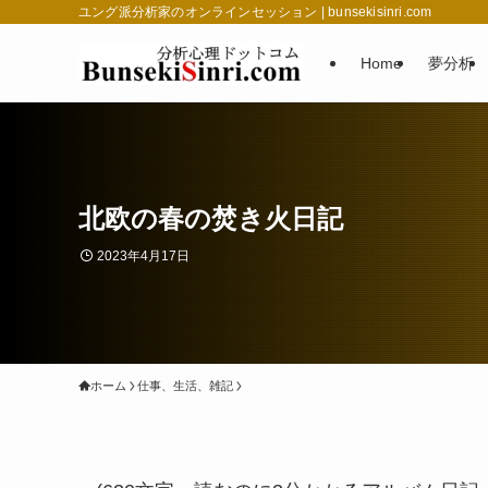
ユング派分析家のオンラインセッション | bunsekisinri.com
Home
夢分析
北欧の春の焚き火日記
2023年4月17日
ホーム
仕事、生活、雑記