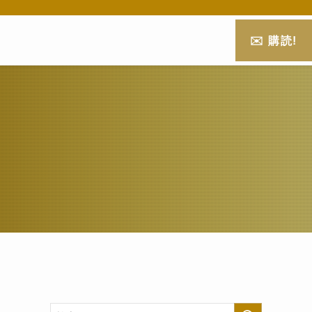
✉️ 購読!