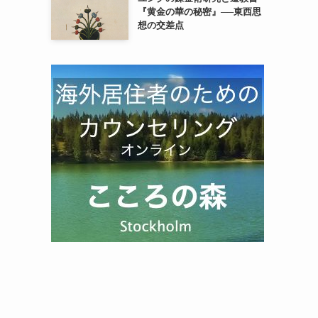
『黄金の華の秘密』──東西思
想の交差点