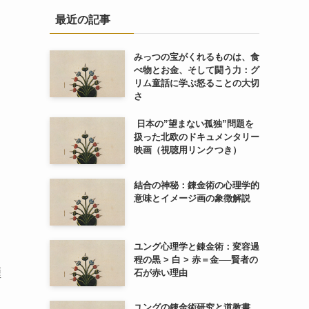
最近の記事
みっつの宝がくれるものは、食
べ物とお金、そして闘う力：グ
リム童話に学ぶ怒ることの大切
さ
日本の”望まない孤独”問題を
扱った北欧のドキュメンタリー
映画（視聴用リンクつき）
結合の神秘：錬金術の心理学的
意味とイメージ画の象徴解説
ユング心理学と錬金術：変容過
程の黒 > 白 > 赤＝金──賢者の
煙
石が赤い理由
ユングの錬金術研究と道教書