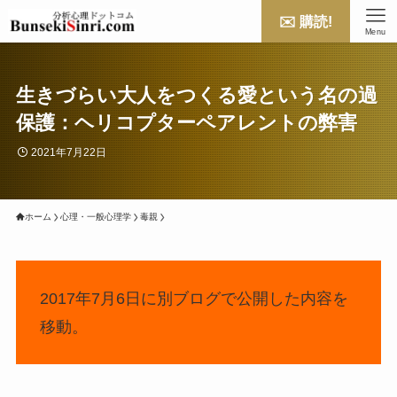
✉️ 購読!
Menu
生きづらい大人をつくる愛という名の過
保護：ヘリコプターペアレントの弊害
2021年7月22日
ホーム
心理・一般心理学
毒親
2017年7月6日に別ブログで公開した内容を
移動。