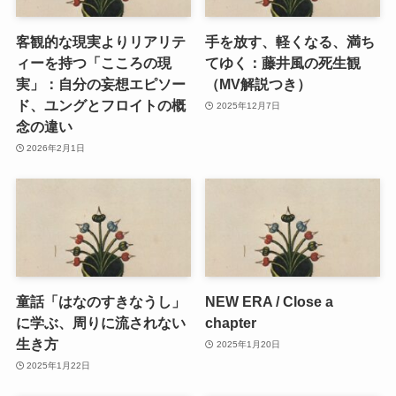
客観的な現実よりリアリテ
手を放す、軽くなる、満ち
ィーを持つ「こころの現
てゆく：藤井風の死生観
実」：自分の妄想エピソー
（MV解説つき）
ド、ユングとフロイトの概
2025年12月7日
念の違い
2026年2月1日
童話「はなのすきなうし」
NEW ERA / Close a
に学ぶ、周りに流されない
chapter
生き方
2025年1月20日
2025年1月22日