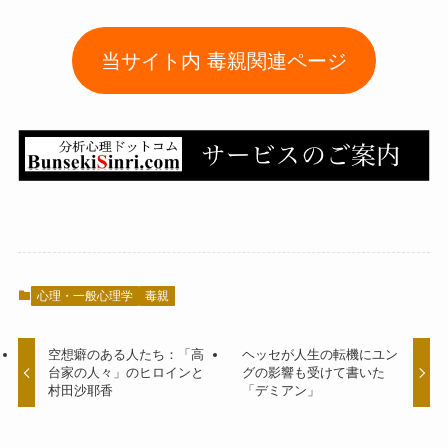
当サイト内 毒親関連ページ
心理・一般心理学
毒親
空想癖のある人たち：「高
ヘッセが人生の転機にユン
台家の人々」のヒロインと
グの影響も受けて書いた
村田沙耶香
「デミアン」